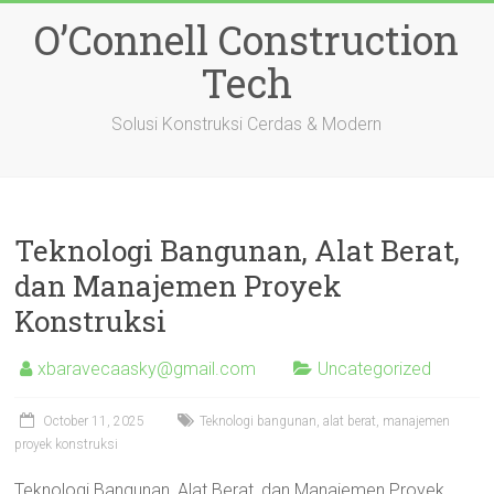
Skip
O’Connell Construction
to
content
Tech
Solusi Konstruksi Cerdas & Modern
Teknologi Bangunan, Alat Berat,
dan Manajemen Proyek
Konstruksi
xbaravecaasky@gmail.com
Uncategorized
October 11, 2025
Teknologi bangunan, alat berat, manajemen
proyek konstruksi
Teknologi Bangunan, Alat Berat, dan Manajemen Proyek