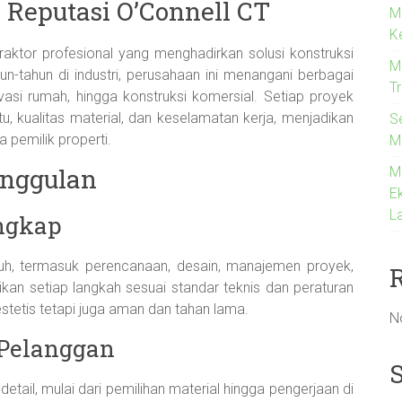
 Reputasi O’Connell CT
M
K
raktor profesional yang menghadirkan solusi konstruksi
Me
un-tahun di industri, perusahaan ini menangani berbagai
T
asi rumah, hingga konstruksi komersial. Setiap proyek
, kualitas material, dan keselamatan kerja, menjadikan
S
 pemilik properti.
M
unggulan
M
Ek
La
engkap
uh, termasuk perencanaan, desain, manajemen proyek,
kan setiap langkah sesuai standar teknis dan peraturan
estetis tetapi juga aman dan tahan lama.
N
 Pelanggan
tail, mulai dari pemilihan material hingga pengerjaan di