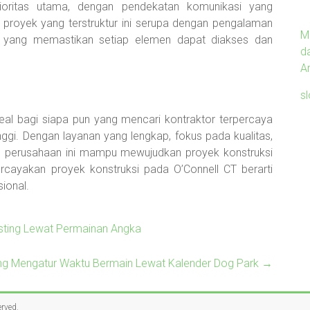
ioritas utama, dengan pendekatan komunikasi yang
proyek yang terstruktur ini serupa dengan pengalaman
M
, yang memastikan setiap elemen dapat diakses dan
d
Ar
s
deal bagi siapa pun yang mencari kontraktor terpercaya
nggi. Dengan layanan yang lengkap, fokus pada kualitas,
 perusahaan ini mampu mewujudkan proyek konstruksi
cayakan proyek konstruksi pada O’Connell CT berarti
ional.
nsting Lewat Permainan Angka
ing Mengatur Waktu Bermain Lewat Kalender Dog Park
→
erved.