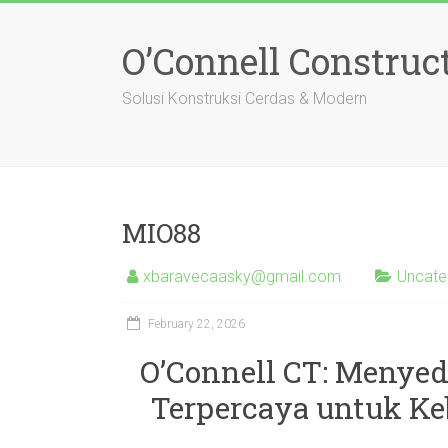
Skip
to
O’Connell Construc
content
Solusi Konstruksi Cerdas & Modern
MIO88
xbaravecaasky@gmail.com
Uncate
February 22, 2026
O’Connell CT: Menye
Terpercaya untuk K