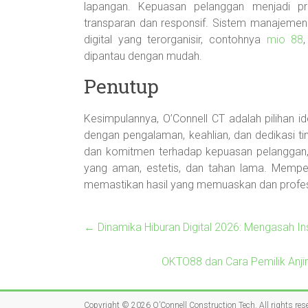
lapangan. Kepuasan pelanggan menjadi pr
transparan dan responsif. Sistem manajemen 
digital yang terorganisir, contohnya
mio 88
dipantau dengan mudah.
Penutup
Kesimpulannya, O’Connell CT adalah pilihan i
dengan pengalaman, keahlian, dan dedikasi ti
dan komitmen terhadap kepuasan pelanggan,
yang aman, estetis, dan tahan lama. Memper
memastikan hasil yang memuaskan dan profes
←
Dinamika Hiburan Digital 2026: Mengasah I
OKTO88 dan Cara Pemilik Anj
Copyright © 2026
O’Connell Construction Tech
. All rights res