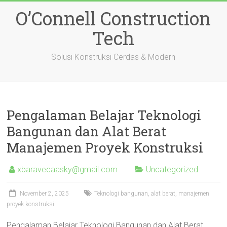
Skip
O’Connell Construction
to
content
Tech
Solusi Konstruksi Cerdas & Modern
Pengalaman Belajar Teknologi
Bangunan dan Alat Berat
Manajemen Proyek Konstruksi
xbaravecaasky@gmail.com
Uncategorized
November 2, 2025
Teknologi bangunan, alat berat, manajemen
proyek konstruksi
Pengalaman Belajar Teknologi Bangunan dan Alat Berat