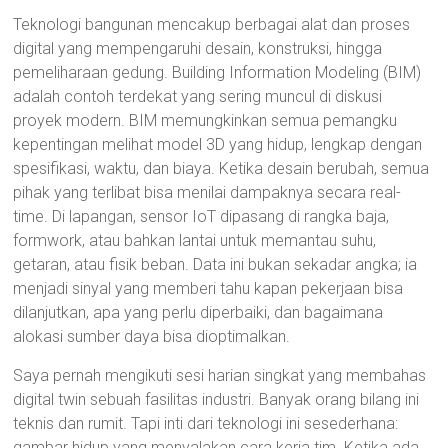
Teknologi bangunan mencakup berbagai alat dan proses
digital yang mempengaruhi desain, konstruksi, hingga
pemeliharaan gedung. Building Information Modeling (BIM)
adalah contoh terdekat yang sering muncul di diskusi
proyek modern. BIM memungkinkan semua pemangku
kepentingan melihat model 3D yang hidup, lengkap dengan
spesifikasi, waktu, dan biaya. Ketika desain berubah, semua
pihak yang terlibat bisa menilai dampaknya secara real-
time. Di lapangan, sensor IoT dipasang di rangka baja,
formwork, atau bahkan lantai untuk memantau suhu,
getaran, atau fisik beban. Data ini bukan sekadar angka; ia
menjadi sinyal yang memberi tahu kapan pekerjaan bisa
dilanjutkan, apa yang perlu diperbaiki, dan bagaimana
alokasi sumber daya bisa dioptimalkan.
Saya pernah mengikuti sesi harian singkat yang membahas
digital twin sebuah fasilitas industri. Banyak orang bilang ini
teknis dan rumit. Tapi inti dari teknologi ini sesederhana:
gambar hidup yang menyalakan cara kerja tim. Ketika ada