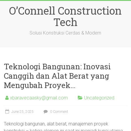
Skip
O’Connell Construction
to
content
Tech
Solusi Konstruksi Cerdas & Modern
Teknologi Bangunan: Inovasi
Canggih dan Alat Berat yang
Mengubah Proyek…
xbaravecaasky@gmail.com
Uncategorized
June 25, 2025
0 Comment
Teknologi bangunan, alat berat, manajemen proyek
konstruksi – ketiga elemen ini saat ini menjadi kunci utama