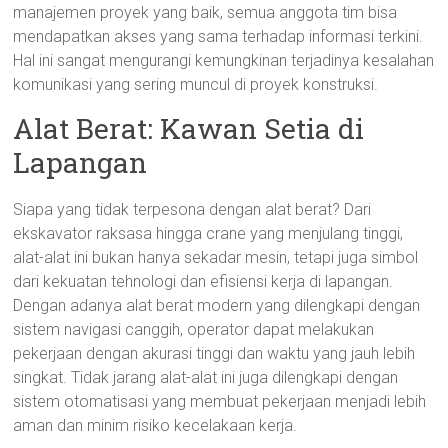
manajemen proyek yang baik, semua anggota tim bisa
mendapatkan akses yang sama terhadap informasi terkini.
Hal ini sangat mengurangi kemungkinan terjadinya kesalahan
komunikasi yang sering muncul di proyek konstruksi.
Alat Berat: Kawan Setia di
Lapangan
Siapa yang tidak terpesona dengan alat berat? Dari
ekskavator raksasa hingga crane yang menjulang tinggi,
alat-alat ini bukan hanya sekadar mesin, tetapi juga simbol
dari kekuatan tehnologi dan efisiensi kerja di lapangan.
Dengan adanya alat berat modern yang dilengkapi dengan
sistem navigasi canggih, operator dapat melakukan
pekerjaan dengan akurasi tinggi dan waktu yang jauh lebih
singkat. Tidak jarang alat-alat ini juga dilengkapi dengan
sistem otomatisasi yang membuat pekerjaan menjadi lebih
aman dan minim risiko kecelakaan kerja.