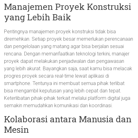
Manajemen Proyek Konstruksi
yang Lebih Baik
Pentingnya manajemen proyek konstruksi tidak bisa
diremehkan. Setiap proyek besar memerlukan perencanaan
dan pengelolaan yang matang agar bisa berjalan sesuai
rencana. Dengan memanfaatkan teknologi terkini, manajer
proyek dapat melakukan penjadwalan dan pengawasan
yang lebih akurat. Bayangkan saja, saat kamu bisa melacak
progres proyek secara real-time lewat aplikasi di
smartphone. Tentunya ini membuat semua pihak terlibat
bisa mengambil keputusan yang lebih cepat dan tepat.
Keterlibatan pihak-pihak terkait melalui platform digital juga
semakin memudahkan komunikasi dan koordinasi.
Kolaborasi antara Manusia dan
Mesin