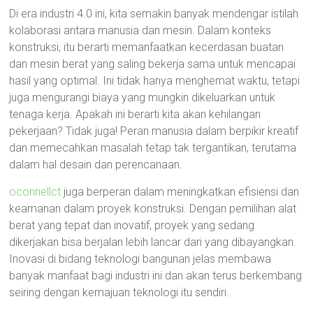
Di era industri 4.0 ini, kita semakin banyak mendengar istilah
kolaborasi antara manusia dan mesin. Dalam konteks
konstruksi, itu berarti memanfaatkan kecerdasan buatan
dan mesin berat yang saling bekerja sama untuk mencapai
hasil yang optimal. Ini tidak hanya menghemat waktu, tetapi
juga mengurangi biaya yang mungkin dikeluarkan untuk
tenaga kerja. Apakah ini berarti kita akan kehilangan
pekerjaan? Tidak juga! Peran manusia dalam berpikir kreatif
dan memecahkan masalah tetap tak tergantikan, terutama
dalam hal desain dan perencanaan.
oconnellct
juga berperan dalam meningkatkan efisiensi dan
keamanan dalam proyek konstruksi. Dengan pemilihan alat
berat yang tepat dan inovatif, proyek yang sedang
dikerjakan bisa berjalan lebih lancar dari yang dibayangkan.
Inovasi di bidang teknologi bangunan jelas membawa
banyak manfaat bagi industri ini dan akan terus berkembang
seiring dengan kemajuan teknologi itu sendiri.