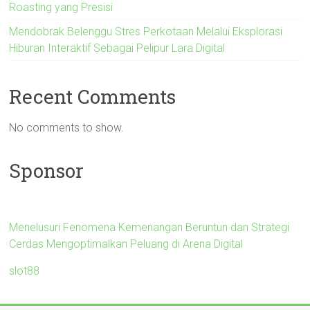
Roasting yang Presisi
Mendobrak Belenggu Stres Perkotaan Melalui Eksplorasi
Hiburan Interaktif Sebagai Pelipur Lara Digital
Recent Comments
No comments to show.
Sponsor
Menelusuri Fenomena Kemenangan Beruntun dan Strategi
Cerdas Mengoptimalkan Peluang di Arena Digital
slot88