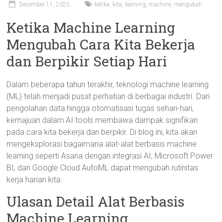
December 11, 2025
ketika
,
kita
,
learning
,
machine
,
mengubah
Ketika Machine Learning
Mengubah Cara Kita Bekerja
dan Berpikir Setiap Hari
Dalam beberapa tahun terakhir, teknologi machine learning
(ML) telah menjadi pusat perhatian di berbagai industri. Dari
pengolahan data hingga otomatisasi tugas sehari-hari,
kemajuan dalam AI tools membawa dampak signifikan
pada cara kita bekerja dan berpikir. Di blog ini, kita akan
mengeksplorasi bagaimana alat-alat berbasis machine
learning seperti Asana dengan integrasi AI, Microsoft Power
BI, dan Google Cloud AutoML dapat mengubah rutinitas
kerja harian kita.
Ulasan Detail Alat Berbasis
Machine Learning