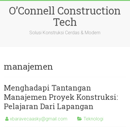
Skip
O’Connell Construction
to
content
Tech
Solusi Konstruksi Cerdas & Modern
manajemen
Menghadapi Tantangan
Manajemen Proyek Konstruksi:
Pelajaran Dari Lapangan
xbaravecaasky@gmail.com
Teknologi