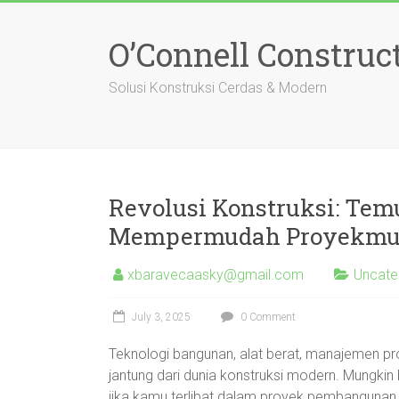
Skip
to
O’Connell Construc
content
Solusi Konstruksi Cerdas & Modern
Revolusi Konstruksi: Tem
Mempermudah Proyekmu
xbaravecaasky@gmail.com
Uncate
July 3, 2025
0 Comment
Teknologi bangunan, alat berat, manajemen pr
jantung dari dunia konstruksi modern. Mungkin k
jika kamu terlibat dalam proyek pembangunan 