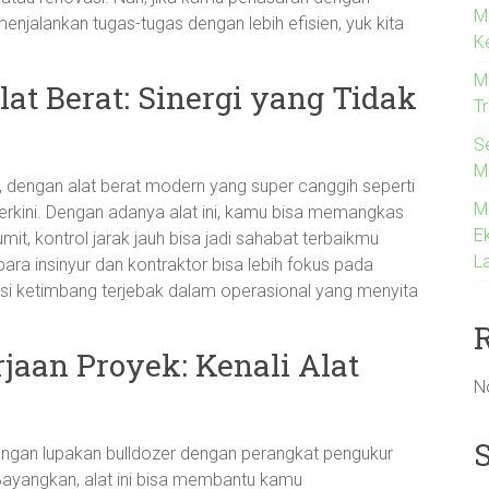
M
njalankan tugas-tugas dengan lebih efisien, yuk kita
K
Me
at Berat: Sinergi yang Tidak
T
S
M
dengan alat berat modern yang super canggih seperti
M
terkini. Dengan adanya alat ini, kamu bisa memangkas
Ek
mit, kontrol jarak jauh bisa jadi sahabat terbaikmu
La
ara insinyur dan kontraktor bisa lebih fokus pada
i ketimbang terjebak dalam operasional yang menyita
aan Proyek: Kenali Alat
N
 jangan lupakan bulldozer dengan perangkat pengukur
ayangkan, alat ini bisa membantu kamu