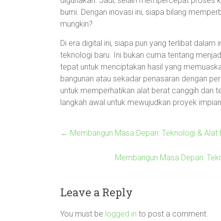
digunakan. Jadi, selain mempercepat proses ko
bumi. Dengan inovasi ini, siapa bilang memperb
mungkin?
Di era digital ini, siapa pun yang terlibat dala
teknologi baru. Ini bukan cuma tentang menjad
tepat untuk menciptakan hasil yang memuaska
bangunan atau sekadar penasaran dengan perk
untuk memperhatikan alat berat canggih dan te
langkah awal untuk mewujudkan proyek impia
←
Membangun Masa Depan: Teknologi & Alat B
Membangun Masa Depan: Teknol
Leave a Reply
You must be
logged in
to post a comment.