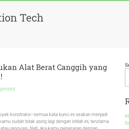
tion Tech
ukan Alat Berat Canggih yang
S
!
gorized
oyek konstruksi—semua kata kunci ini seakan menjadi
M
amu sudah tidak asing lagi dengan istilah ini, terutama
B
atau renovasi. Nah, jika kamu penasaran dengan