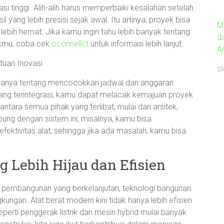
 tinggi. Alih-alih harus memperbaiki kesalahan setelah
 yang lebih presisi sejak awal. Itu artinya, proyek bisa
M
lebih hemat. Jika kamu ingin tahu lebih banyak tentang
d
ekmu, coba cek
oconnellct
untuk informasi lebih lanjut.
Ar
uan Inovasi
s
 hanya tentang mencocokkan jadwal dan anggaran.
ng terintegrasi, kamu dapat melacak kemajuan proyek
tara semua pihak yang terlibat, mulai dari arsitek,
hubung dengan sistem ini, misalnya, kamu bisa
ektivitas alat, sehingga jika ada masalah, kamu bisa
 Lebih Hijau dan Efisien
k pembangunan yang berkelanjutan, teknologi bangunan
kungan. Alat berat modern kini tidak hanya lebih efisien
eperti penggerak listrik dan mesin hybrid mulai banyak