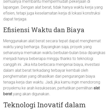
semuanya membantu mempermudah pekerjaan di
lapangan. Dengan alat berat, tidak hanya waktu kerja yang
efisien, tetapi juga keselamatan kerja di lokasi konstruksi
dapat terjaga.
Efisiensi Waktu dan Biaya
Menggunakan alat berat secara tepat dapat menghemat
waktu yang berharga. Bayangkan saja, proyek yang
seharusnya memakan waktu berbulan-bulan bisa dipangkas
menjadi hanya beberapa minggu thanks to teknologi
canggih ini. Jika kita berbicara mengenai biaya, investasi
dalam alat berat terkadang terbayar kembali oleh
penghematan yang dihasilkan dari pengurangan biaya
tenaga kerja dan waktu. Jadi, jika kamu ingin mendorong
proyekmu ke arah kesuksesan, perhatikan pemilihan
alat
berat
yang akan digunakan.
Teknologi Inovatif dalam