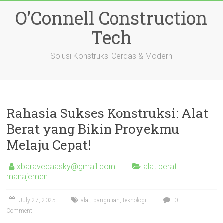
Skip
O’Connell Construction
to
content
Tech
Solusi Konstruksi Cerdas & Modern
Rahasia Sukses Konstruksi: Alat
Berat yang Bikin Proyekmu
Melaju Cepat!
xbaravecaasky@gmail.com
alat berat
manajemen
July 27, 2025
alat
,
bangunan
,
teknologi
0
Comment