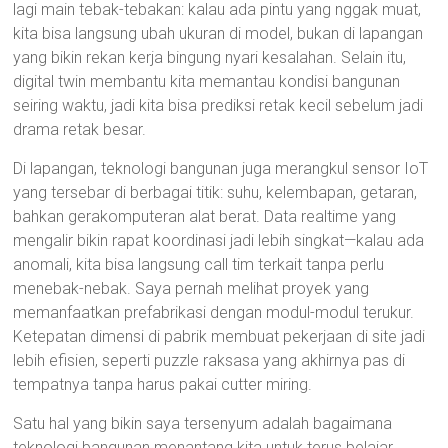
lagi main tebak-tebakan: kalau ada pintu yang nggak muat,
kita bisa langsung ubah ukuran di model, bukan di lapangan
yang bikin rekan kerja bingung nyari kesalahan. Selain itu,
digital twin membantu kita memantau kondisi bangunan
seiring waktu, jadi kita bisa prediksi retak kecil sebelum jadi
drama retak besar.
Di lapangan, teknologi bangunan juga merangkul sensor IoT
yang tersebar di berbagai titik: suhu, kelembapan, getaran,
bahkan gerakomputeran alat berat. Data realtime yang
mengalir bikin rapat koordinasi jadi lebih singkat—kalau ada
anomali, kita bisa langsung call tim terkait tanpa perlu
menebak-nebak. Saya pernah melihat proyek yang
memanfaatkan prefabrikasi dengan modul-modul terukur.
Ketepatan dimensi di pabrik membuat pekerjaan di site jadi
lebih efisien, seperti puzzle raksasa yang akhirnya pas di
tempatnya tanpa harus pakai cutter miring.
Satu hal yang bikin saya tersenyum adalah bagaimana
teknologi bangunan menantang kita untuk terus belajar.