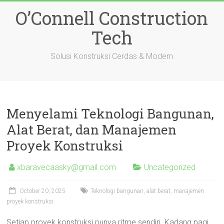
Skip
O’Connell Construction
to
content
Tech
Solusi Konstruksi Cerdas & Modern
Menyelami Teknologi Bangunan,
Alat Berat, dan Manajemen
Proyek Konstruksi
xbaravecaasky@gmail.com
Uncategorized
October 20, 2025
Teknologi bangunan, alat berat, manajemen
proyek konstruksi
Setiap proyek konstruksi punya ritme sendiri. Kadang pagi