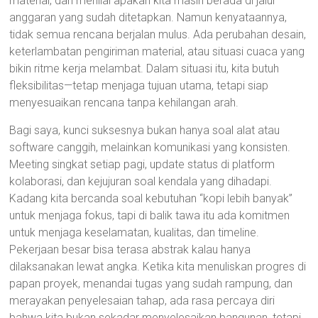
material, dan menilai apakah kita masih berada di jalur
anggaran yang sudah ditetapkan. Namun kenyataannya,
tidak semua rencana berjalan mulus. Ada perubahan desain,
keterlambatan pengiriman material, atau situasi cuaca yang
bikin ritme kerja melambat. Dalam situasi itu, kita butuh
fleksibilitas—tetap menjaga tujuan utama, tetapi siap
menyesuaikan rencana tanpa kehilangan arah.
Bagi saya, kunci suksesnya bukan hanya soal alat atau
software canggih, melainkan komunikasi yang konsisten.
Meeting singkat setiap pagi, update status di platform
kolaborasi, dan kejujuran soal kendala yang dihadapi.
Kadang kita bercanda soal kebutuhan “kopi lebih banyak”
untuk menjaga fokus, tapi di balik tawa itu ada komitmen
untuk menjaga keselamatan, kualitas, dan timeline.
Pekerjaan besar bisa terasa abstrak kalau hanya
dilaksanakan lewat angka. Ketika kita menuliskan progres di
papan proyek, menandai tugas yang sudah rampung, dan
merayakan penyelesaian tahap, ada rasa percaya diri
bahwa kita bukan sekadar menyelesaikan bangunan, tetapi