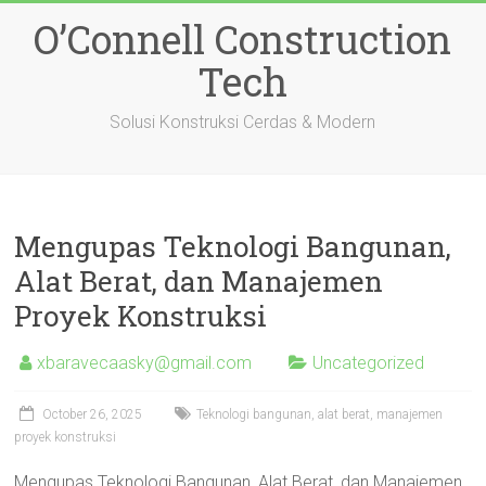
Skip
O’Connell Construction
to
content
Tech
Solusi Konstruksi Cerdas & Modern
Mengupas Teknologi Bangunan,
Alat Berat, dan Manajemen
Proyek Konstruksi
xbaravecaasky@gmail.com
Uncategorized
October 26, 2025
Teknologi bangunan, alat berat, manajemen
proyek konstruksi
Mengupas Teknologi Bangunan, Alat Berat, dan Manajemen