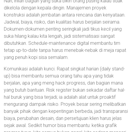
Nah, inilah bagian yang suka bikin orang pusing kalau tidak
dikelola dengan kepala dingin. Manajemen proyek
konstruksi adalah jembatan antara rencana dan kenyataan.
Jadwal, biaya, risiko, dan kualitas harus berjalan seirama.
Dokumen-dokumen penting seringkali jadi tikus kecil yang
suka hilang kalau kita lengah, jadi sistematisasi sangat
dibutuhkan. Schedule-maintenance digital membantu tim
tetap up-to-date tanpa harus menebak-nebak di meja rapat
yang penuh kopi sisa semalam.
Komunikasi adalah kunci. Rapat singkat harian (daily stand-
up) bisa membantu semua orang tahu apa yang tidak
berjalan, apa yang meng hack progress, dan bagian mana
yang butuh bantuan. Risk register bukan sekadar daftar hal-
hal buruk yang bisa terjadi; ia adalah alat untuk proaktif
mengurangi dampak risiko. Proyek besar sering melibatkan
banyak pihak dengan kepentingan berbeda, jadi transparansi
biaya, perubahan desain, dan persetujuan klien harus jelas
sejak awal. Sedikit humor bisa membantu: ketika grafik