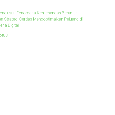
enelusuri Fenomena Kemenangan Beruntun
an Strategi Cerdas Mengoptimalkan Peluang di
ena Digital
lot88