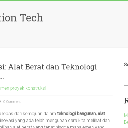
tion Tech
i: Alat Berat dan Teknologi
S
…
men proyek konstruksi
0 Comment
isa lepas dari kemajuan dalam
teknologi bangunan, alat
M
 inovasi yang ada telah mengubah cara kita melihat dan
B
ilihan alat berat yang tepat hingga manajemen yang