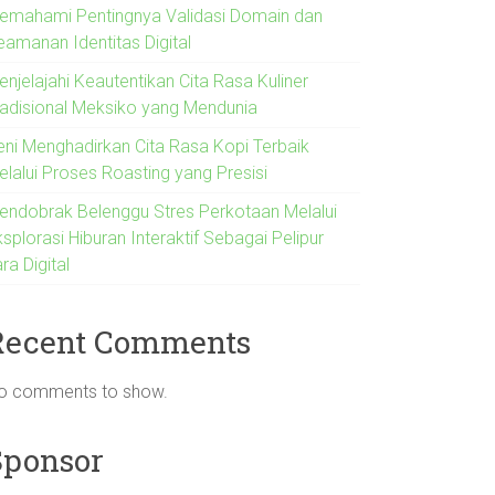
emahami Pentingnya Validasi Domain dan
eamanan Identitas Digital
njelajahi Keautentikan Cita Rasa Kuliner
radisional Meksiko yang Mendunia
eni Menghadirkan Cita Rasa Kopi Terbaik
elalui Proses Roasting yang Presisi
endobrak Belenggu Stres Perkotaan Melalui
splorasi Hiburan Interaktif Sebagai Pelipur
ra Digital
Recent Comments
o comments to show.
Sponsor