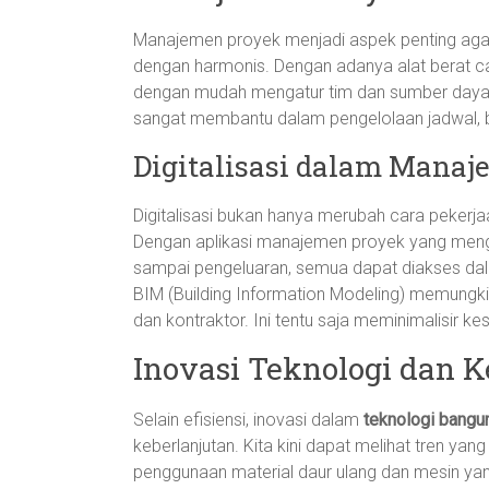
Manajemen proyek menjadi aspek penting ag
dengan harmonis. Dengan adanya alat berat ca
dengan mudah mengatur tim dan sumber daya
sangat membantu dalam pengelolaan jadwal, bi
Digitalisasi dalam Mana
Digitalisasi bukan hanya merubah cara pekerjaa
Dengan aplikasi manajemen proyek yang mengi
sampai pengeluaran, semua dapat diakses da
BIM (Building Information Modeling) memungkink
dan kontraktor. Ini tentu saja meminimalisir 
Inovasi Teknologi dan K
Selain efisiensi, inovasi dalam
teknologi bangu
keberlanjutan. Kita kini dapat melihat tren yan
penggunaan material daur ulang dan mesin yan