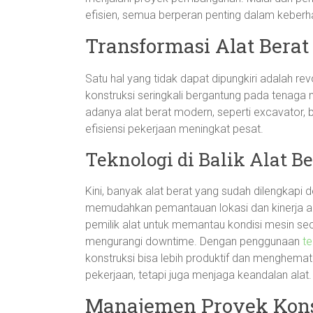
efisien, semua berperan penting dalam keberhas
Transformasi Alat Berat
Satu hal yang tidak dapat dipungkiri adalah re
konstruksi seringkali bergantung pada tenaga
adanya alat berat modern, seperti excavator, b
efisiensi pekerjaan meningkat pesat.
Teknologi di Balik Alat Be
Kini, banyak alat berat yang sudah dilengkapi
memudahkan pemantauan lokasi dan kinerja al
pemilik alat untuk memantau kondisi mesin se
mengurangi downtime. Dengan penggunaan
te
konstruksi bisa lebih produktif dan menghema
pekerjaan, tetapi juga menjaga keandalan alat.
Manajemen Proyek Konst