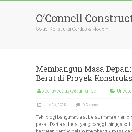
Skip
to
O’Connell Construc
content
Solusi Konstruksi Cerdas & Modern
Membangun Masa Depan: S
Berat di Proyek Konstruks
xbaravecaasky@gmail.com
Uncate
June 23, 2025
0 Comment
Teknologi bangunan, alat berat, manajemen p
pesat. Dari alat berat yang canggih hingga 
berperan penting dalam membentuk masa depan 