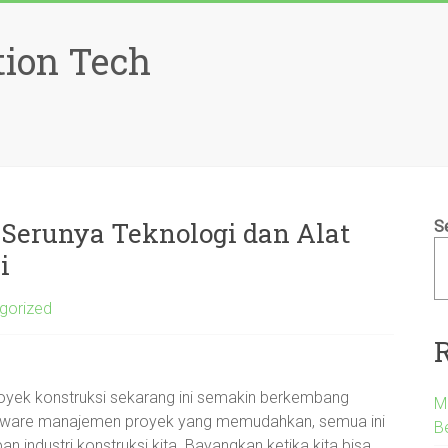
tion Tech
erunya Teknologi dan Alat
S
i
gorized
royek konstruksi sekarang ini semakin berkembang
M
software manajemen proyek yang memudahkan, semua ini
B
industri konstruksi kita. Bayangkan ketika kita bisa