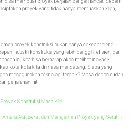
en bisa membuat proyek berjalan dengan lancar. Seperti
nciptakan proyek yang tidak hanya memuaskan klien,
ajemen proyek konstruksi bukan hanya sekedar trend.
n industri konstruksi yang lebih canggih, efisien, dan
ngan ini, kita bisa berharap akan melihat inovasi-
skap kota-kota kita di masa mendatang. Siapa yang
dengan menggunakan teknologi terbaik? Masa depan sudah
ri perjalanan ini!
Proyek Konstruksi Masa Kini
i: Antara Alat Berat dan Manajemen Proyek yang Seru!
→