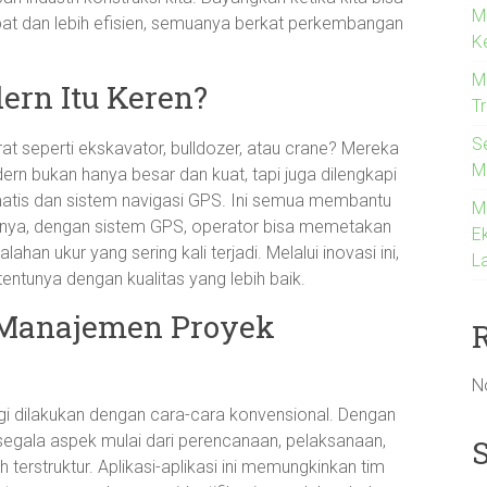
M
t dan lebih efisien, semuanya berkat perkembangan
K
Me
ern Itu Keren?
T
S
at seperti ekskavator, bulldozer, atau crane? Mereka
M
dern bukan hanya besar dan kuat, tapi juga dilengkapi
matis dan sistem navigasi GPS. Ini semua membantu
M
salnya, dengan sistem GPS, operator bisa memetakan
Ek
ahan ukur yang sering kali terjadi. Melalui inovasi ini,
La
 tentunya dengan kualitas yang lebih baik.
 Manajemen Proyek
N
agi dilakukan dengan cara-cara konvensional. Dengan
egala aspek mulai dari perencanaan, pelaksanaan,
terstruktur. Aplikasi-aplikasi ini memungkinkan tim