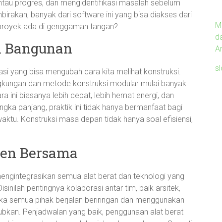
ntau progres, dan mengidentifikasi masalah sebelum
irakan, banyak dari software ini yang bisa diakses dari
M
proyek ada di genggaman tangan?
d
i Bangunan
Ar
s
i yang bisa mengubah cara kita melihat konstruksi.
ngkungan dan metode konstruksi modular mulai banyak
 ini biasanya lebih cepat, lebih hemat energi, dan
angka panjang, praktik ini tidak hanya bermanfaat bagi
aktu. Konstruksi masa depan tidak hanya soal efisiensi,
en Bersama
ngintegrasikan semua alat berat dan teknologi yang
inilah pentingnya kolaborasi antar tim, baik arsitek,
tika semua pihak berjalan beriringan dan menggunakan
jubkan. Penjadwalan yang baik, penggunaan alat berat