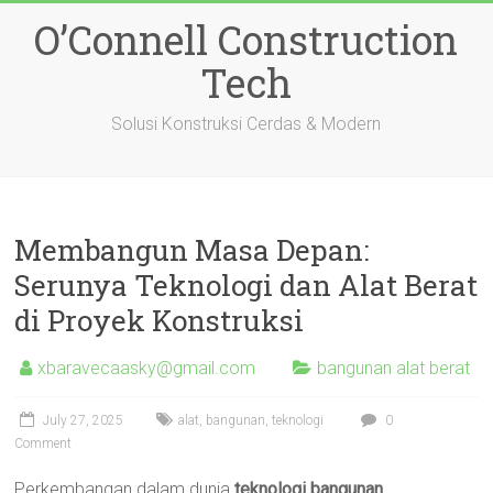
Skip
O’Connell Construction
to
content
Tech
Solusi Konstruksi Cerdas & Modern
Membangun Masa Depan:
Serunya Teknologi dan Alat Berat
di Proyek Konstruksi
xbaravecaasky@gmail.com
bangunan alat berat
July 27, 2025
alat
,
bangunan
,
teknologi
0
Comment
Perkembangan dalam dunia
teknologi bangunan
,