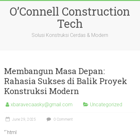
Skip
O’Connell Construction
to
content
Tech
Solusi Konstruksi Cerdas & Modern
Membangun Masa Depan:
Rahasia Sukses di Balik Proyek
Konstruksi Modern
xbaravecaasky@gmail.com
Uncategorized
June 29, 2025
0 Comment
“`html