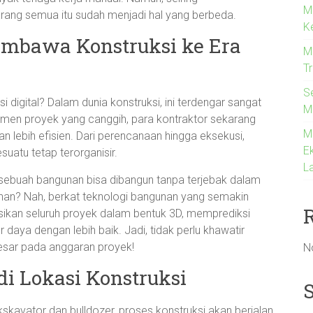
M
rang semua itu sudah menjadi hal yang berbeda.
K
Membawa Konstruksi ke Era
Me
T
S
si digital? Dalam dunia konstruksi, ini terdengar sangat
M
men proyek yang canggih, para kontraktor sekarang
M
 lebih efisien. Dari perencanaan hingga eksekusi,
Ek
uatu tetap terorganisir.
La
ebuah bangunan bisa dibangun tanpa terjebak dalam
an? Nah, berkat teknologi bangunan yang semakin
sikan seluruh proyek dalam bentuk 3D, memprediksi
daya dengan lebih baik. Jadi, tidak perlu khawatir
sar pada anggaran proyek!
N
di Lokasi Konstruksi
kskavator dan bulldozer, proses konstruksi akan berjalan