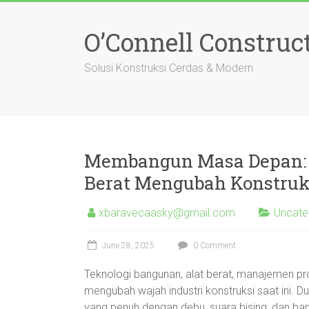
Skip
to
O’Connell Construc
content
Solusi Konstruksi Cerdas & Modern
Membangun Masa Depan: 
Berat Mengubah Konstruk
xbaravecaasky@gmail.com
Uncate
June 28, 2025
0 Comment
Teknologi bangunan, alat berat, manajemen pro
mengubah wajah industri konstruksi saat ini. Du
yang penuh dengan debu, suara bising, dan ba