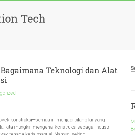
tion Tech
Bagaimana Teknologi dan Alat
S
si
gorized
yek konstruksi—semua ini menjadi pilar-pilar yang
M
lu, kita mungkin mengenal konstruksi sebagai industri
B
nyak tenaga kerja manual. Namun, seiring