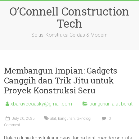
Skip
O’Connell Construction
to
content
Tech
Solusi Konstruksi Cerdas & Modern
Membangun Impian: Gadgets
Canggih dan Trik Jitu untuk
Proyek Konstruksi Seru
xbaravecaasky@gmail.com
bangunan alat berat
July 20, 2025
alat
,
bangunan
,
teknologi
0
Comment
Dalam dunia konstruksi, inovasi tanpa henti mendorong kita