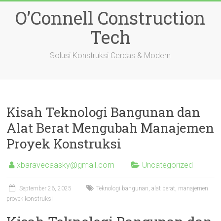
Skip
O’Connell Construction
to
content
Tech
Solusi Konstruksi Cerdas & Modern
Kisah Teknologi Bangunan dan
Alat Berat Mengubah Manajemen
Proyek Konstruksi
xbaravecaasky@gmail.com
Uncategorized
September 26, 2025
Teknologi bangunan, alat berat, manajemen
proyek konstruksi