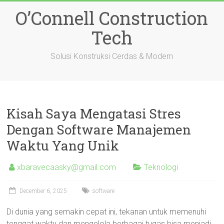
Skip
O’Connell Construction
to
content
Tech
Solusi Konstruksi Cerdas & Modern
Kisah Saya Mengatasi Stres
Dengan Software Manajemen
Waktu Yang Unik
xbaravecaasky@gmail.com
Teknologi
December 6, 2025
software
Di dunia yang semakin cepat ini, tekanan untuk memenuhi
tenggat waktu dan mengelola berbagai tugas bisa menjadi