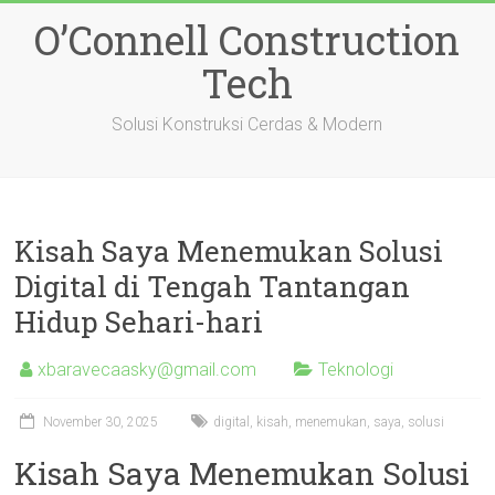
Skip
O’Connell Construction
to
content
Tech
Solusi Konstruksi Cerdas & Modern
Kisah Saya Menemukan Solusi
Digital di Tengah Tantangan
Hidup Sehari-hari
xbaravecaasky@gmail.com
Teknologi
November 30, 2025
digital
,
kisah
,
menemukan
,
saya
,
solusi
Kisah Saya Menemukan Solusi