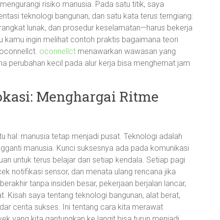
engurangi risiko manusia. Pada satu titik, saya
asi teknologi bangunan, dan satu kata terus terngiang:
angkat lunak, dan prosedur keselamatan—harus bekerja
u kamu ingin melihat contoh praktis bagaimana teori
 oconnellct.
oconnellct
menawarkan wawasan yang
 perubahan kecil pada alur kerja bisa menghemat jam
Lokasi: Menghargai Ritme
tu hal: manusia tetap menjadi pusat. Teknologi adalah
gganti manusia. Kunci suksesnya ada pada komunikasi
uan untuk terus belajar dari setiap kendala. Setiap pagi
k notifikasi sensor, dan menata ulang rencana jika
berakhir tanpa insiden besar, pekerjaan berjalan lancar,
 Kisah saya tentang teknologi bangunan, alat berat,
r cerita sukses. Ini tentang cara kita merawat
k yang kita gantungkan ke langit bisa turun menjadi