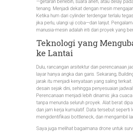
—getaran berlebih, suara aneh, atau delay p
tenang. Menjadi dekat dengan mesin mengaja
Ketika hum dari cylinder terdengar terlalu tega
jika perlu, ulangi uji coba—dan lanjut. Penga
manusia-mesin adalah inti dari proyek yang be
Teknologi yang Menguba
ke Lantai
Dulu, rancangan arsitektur dan perencanaan jad
layar hanya angka dan garis. Sekarang, Buildi
jarak itu menjadi kenyataan yang saling ter
desain sejak dini, sehingga penyesuaian jadwal
Perencanaan menjadi lebih dinamis: jika cuaca
tanpa menunda seluruh proyek. Alat berat dipan
dan jam kerja kumulatif. Data tersebut seperti l
mengidentifikasi bottleneck, dan mengambil la
Saya juga melihat bagaimana drone untuk surv