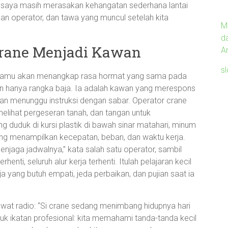
, saya masih merasakan kehangatan sederhana lantai
gan operator, dan tawa yang muncul setelah kita
M
d
 Crane Menjadi Kawan
Ar
s
i, kamu akan menangkap rasa hormat yang sama pada
an hanya rangka baja. Ia adalah kawan yang merespons
an menunggu instruksi dengan sabar. Operator crane
 melihat pergeseran tanah, dan tangan untuk
 duduk di kursi plastik di bawah sinar matahari, minum
yang menampilkan kecepatan, beban, dan waktu kerja.
menjaga jadwalnya,” kata salah satu operator, sambil
enti, seluruh alur kerja terhenti. Itulah pelajaran kecil
a yang butuh empati, jeda perbaikan, dan pujian saat ia
lewat radio: “Si crane sedang menimbang hidupnya hari
entuk ikatan profesional: kita memahami tanda-tanda kecil