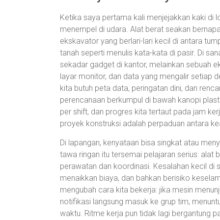
Ketika saya pertama kali menjejakkan kaki di l
menempel di udara. Alat berat seakan bernapas
ekskavator yang berlari-lari kecil di antara t
tanah seperti menulis kata-kata di pasir. Di s
sekadar gadget di kantor, melainkan sebuah eko
layar monitor, dan data yang mengalir setiap de
kita butuh peta data, peringatan dini, dan renc
perencanaan berkumpul di bawah kanopi plastik,
per shift, dan progres kita tertaut pada jam 
proyek konstruksi adalah perpaduan antara keah
Di lapangan, kenyataan bisa singkat atau men
tawa ringan itu tersemai pelajaran serius: alat
perawatan dan koordinasi. Kesalahan kecil di 
menaikkan biaya, dan bahkan berisiko keselama
mengubah cara kita bekerja: jika mesin menunjuk
notifikasi langsung masuk ke grup tim, menuntu
waktu. Ritme kerja pun tidak lagi bergantung pa