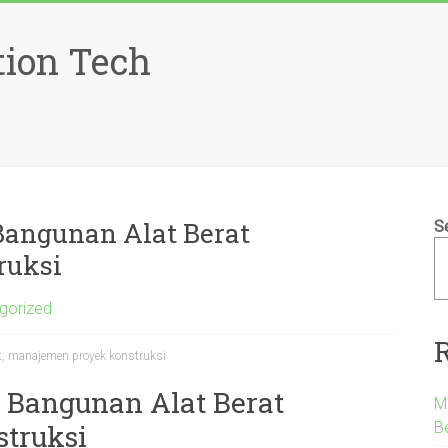
tion Tech
 Bangunan Alat Berat
S
ruksi
gorized
at, manajemen proyek konstruksi
i Bangunan Alat Berat
M
B
truksi