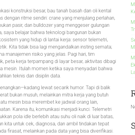
M
okasi konstruksi besar, bau tanah basah dan oli kental
K
 dengan ritme sendiri: crane yang menjulang perlahan,
Me
umpukan pasir, dan bulldozer yang menggeser gulungan
T
ana, saya belajar bahwa teknologi bangunan bukan
sistem yang hidup di lantai kerja: sensor telemetri,
S
tik. Kita tidak bisa lagi mengandalkan insting semata;
M
ana manajemen risiko yang jelas. Pagi hari, tim
M
 peta kerja terpampang di layar besar, aktivitas dibagi
Ek
kerja mesin. Itulah momen ketika saya menyadari bahwa
La
lian teknis dan disiplin data.
yenangkan—kadang lewat secarik humor. Tapi di balik
 berat bukan musuh, melainkan mitra kerja yang butuh
satu mesin bisa merembet ke jadwal orang lain,
N
tan. Karena itu, komunikasi menjadi kunci. Telemetri
kan pola idle berlebih atau suhu oli naik di luar batas,
n kita untuk cek, diagnosa, dan ambil tindakan tepat
da firasat, melainkan pada data yang bisa diverifikasi.