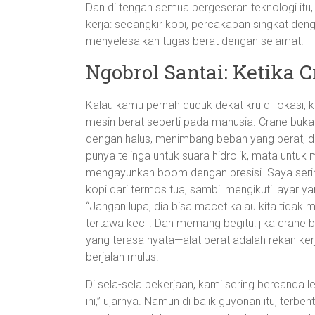
Dan di tengah semua pergeseran teknologi itu
kerja: secangkir kopi, percakapan singkat den
menyelesaikan tugas berat dengan selamat.
Ngobrol Santai: Ketika
Kalau kamu pernah duduk dekat kru di lokas
mesin berat seperti pada manusia. Crane buk
dengan halus, menimbang beban yang berat, d
punya telinga untuk suara hidrolik, mata untuk
mengayunkan boom dengan presisi. Saya sering
kopi dari termos tua, sambil mengikuti layar 
“Jangan lupa, dia bisa macet kalau kita tidak 
tertawa kecil. Dan memang begitu: jika crane berh
yang terasa nyata—alat berat adalah rekan kerj
berjalan mulus.
Di sela-sela pekerjaan, kami sering bercanda 
ini,” ujarnya. Namun di balik guyonan itu, terb