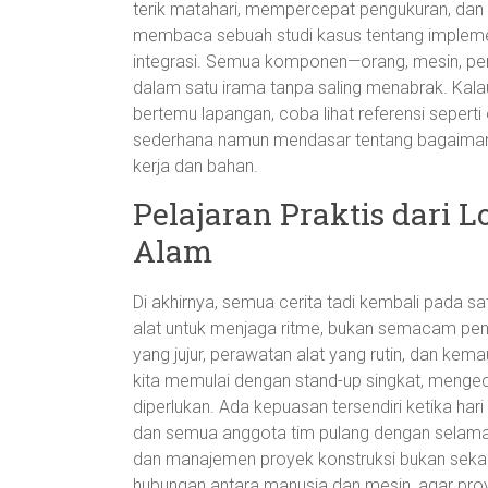
terik matahari, mempercepat pengukuran, dan m
membaca sebuah studi kasus tentang implement
integrasi. Semua komponen—orang, mesin, per
dalam satu irama tanpa saling menabrak. Kala
bertemu lapangan, coba lihat referensi seperti
sederhana namun mendasar tentang bagaimana
kerja dan bahan.
Pelajaran Praktis dari 
Alam
Di akhirnya, semua cerita tadi kembali pada sa
alat untuk menjaga ritme, bukan semacam pen
yang jujur, perawatan alat yang rutin, dan kema
kita memulai dengan stand-up singkat, mengece
diperlukan. Ada kepuasan tersendiri ketika hari 
dan semua anggota tim pulang dengan selamat.
dan manajemen proyek konstruksi bukan sekada
hubungan antara manusia dan mesin, agar proye