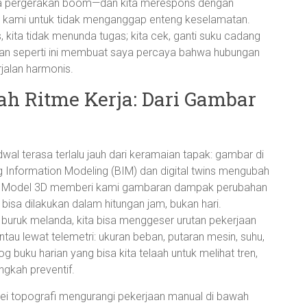
ada pergerakan boom—dan kita merespons dengan
r kami untuk tidak menganggap enteng keselamatan.
s, kita tidak menunda tugas; kita cek, ganti suku cadang
laman seperti ini membuat saya percaya bahwa hubungan
rjalan harmonis.
h Ritme Kerja: Dari Gambar
wal terasa terlalu jauh dari keramaian tapak: gambar di
ng Information Modeling (BIM) dan digital twins mengubah
kait. Model 3D memberi kami gambaran dampak perubahan
 bisa dilakukan dalam hitungan jam, bukan hari.
 buruk melanda, kita bisa menggeser urutan pekerjaan
tau lewat telemetri: ukuran beban, putaran mesin, suhu,
og buku harian yang bisa kita telaah untuk melihat tren,
ngkah preventif.
ei topografi mengurangi pekerjaan manual di bawah