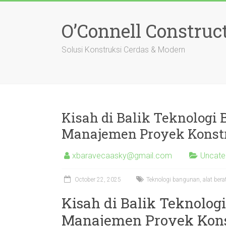
Skip
to
O’Connell Construc
content
Solusi Konstruksi Cerdas & Modern
Kisah di Balik Teknologi
Manajemen Proyek Konst
xbaravecaasky@gmail.com
Uncate
October 22, 2025
Teknologi bangunan, alat ber
Kisah di Balik Teknolog
Manajemen Proyek Kons