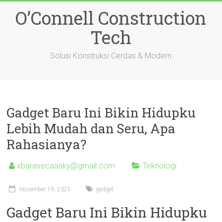
Skip
O’Connell Construction
to
content
Tech
Solusi Konstruksi Cerdas & Modern
Gadget Baru Ini Bikin Hidupku
Lebih Mudah dan Seru, Apa
Rahasianya?
xbaravecaasky@gmail.com
Teknologi
November 19, 2025
gadget
Gadget Baru Ini Bikin Hidupku