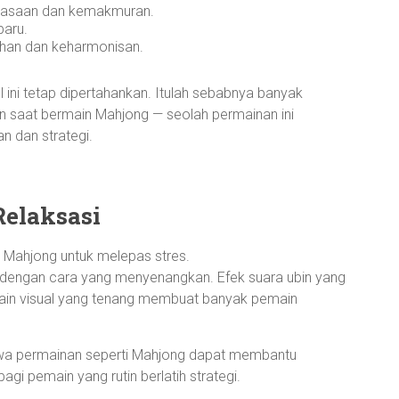
asaan dan kemakmuran.
aru.
an dan keharmonisan.
ol ini tetap dipertahankan. Itulah sebabnya banyak
n saat bermain Mahjong — seolah permainan ini
 dan strategi.
elaksasi
 Mahjong untuk melepas stres.
i dengan cara yang menyenangkan. Efek suara ubin yang
sain visual yang tenang membuat banyak pemain
wa permainan seperti Mahjong dapat membantu
gi pemain yang rutin berlatih strategi.