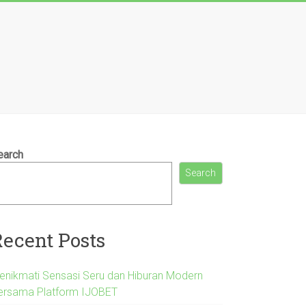
earch
Search
Recent Posts
enikmati Sensasi Seru dan Hiburan Modern
ersama Platform IJOBET