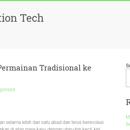
tion Tech
Permainan Tradisional ke
S
gorized
M
han selama lebih dari satu abad dan terus berevolusi
B
n di atas meja kayu dengan ubin-ubin kecil, kini