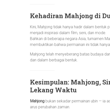
Kehadiran Mahjong di D
Kini, Mahjong tidak hanya hadir dalam bentuk 
menjadi inspirasi dalam film, seni, dan mode.
Bahkan di beberapa negara Asia, turnamen Mahjo
membuktikan bahwa permainan ini tidak hanya kl
Mahjong telah menyeberang batas budaya dan ge
dan dalam berbagai bentuk.
Kesimpulan: Mahjong, S
Lekang Waktu
Mahjong
bukan sekadar permainan ubin — ia ad
arus perubahan zaman.