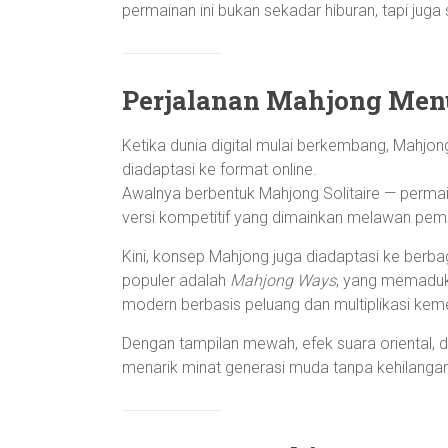
permainan ini bukan sekadar hiburan, tapi jug
Perjalanan Mahjong Menu
Ketika dunia digital mulai berkembang, Mahjon
diadaptasi ke format online.
Awalnya berbentuk Mahjong Solitaire — perm
versi kompetitif yang dimainkan melawan pemai
Kini, konsep Mahjong juga diadaptasi ke berb
populer adalah
Mahjong Ways
, yang memaduk
modern berbasis peluang dan multiplikasi ke
Dengan tampilan mewah, efek suara oriental, d
menarik minat generasi muda tanpa kehilangan