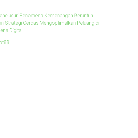
enelusuri Fenomena Kemenangan Beruntun
an Strategi Cerdas Mengoptimalkan Peluang di
ena Digital
lot88