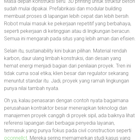
Masa depan konstruksi seru. 3D printing untuk struktur beton
sudah mulai dipakai. Prefabrikasi dan modular building
membuat proses di lapangan lebih cepat dan lebih bersih.
Robot mulai masuk ke pekerjaan repetitif yang berbahaya,
seperti pekerjaan di ketinggian atau di lingkungan beracun.
Semua ini mengarah pada situs yang lebih aman dan efisien.
Selain itu, sustainability kini bukan pilihan. Material rendah
karbon, daur ulang limbah konstruksi, dan desain yang
hemat energi menjadi bagian dari penilaian proyek. Tren ini
tidak cuma soal etika; klien besar dan regulator sekarang
menuntut standar itu. Jadi, proyek yang ramah lingkungan
punya nilai tambah nyata.
Oh ya, kalau penasaran dengan contoh nyata bagaimana
perusahaan kontraktor besar menerapkan teknologi dan
manajemen proyek canggih di proyek sipil, ada baiknya lihat
referensi lapangan dari berbagai penyedia layanan,
termasuk yang punya fokus pada civil construction seperti
oconnellct
. Mereka sering memamerkan studi kasus yang