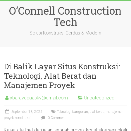
Skip
O’Connell Construction
to
content
Tech
Solusi Konstruksi Cerdas & Modern
Di Balik Layar Situs Konstruksi:
Teknologi, Alat Berat dan
Manajemen Proyek
xbaravecaasky@gmail.com
Uncategorized
September 13, 2025
Teknologi bangunan, alat berat, manajemen
proyek konstruksi
0 Comment
Kalau kita lihat dari jalan, sebuah proyek konstruksi seringkali