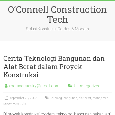
Skip
O’Connell Construction
to
content
Tech
Solusi Konstruksi Cerdas & Modern
Cerita Teknologi Bangunan dan
Alat Berat dalam Proyek
Konstruksi
xbaravecaasky@gmail.com
Uncategorized
September 23, 2025
Teknologi bangunan, alat berat, manajemen
proyek konstruksi
Di proyek konstruksi modern, teknologi bangunan bukan lagi